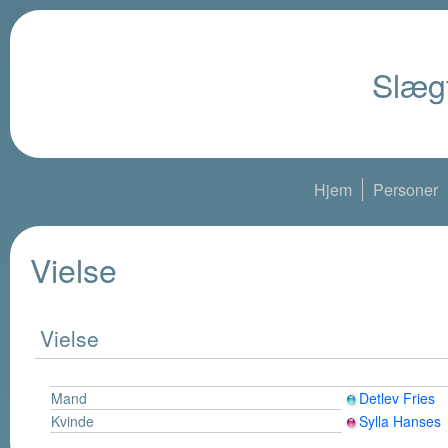
Slægt
Hjem
Personer
Vielse
Vielse
Mand
Detlev Fries
Kvinde
Sylla Hanses