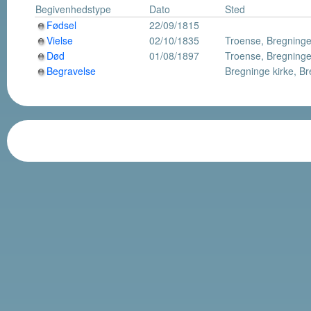
Begivenhedstype
Dato
Sted
Fødsel
22/09/1815
Vielse
02/10/1835
Troense, Bregning
Død
01/08/1897
Troense, Bregning
Begravelse
Bregninge kirke, B