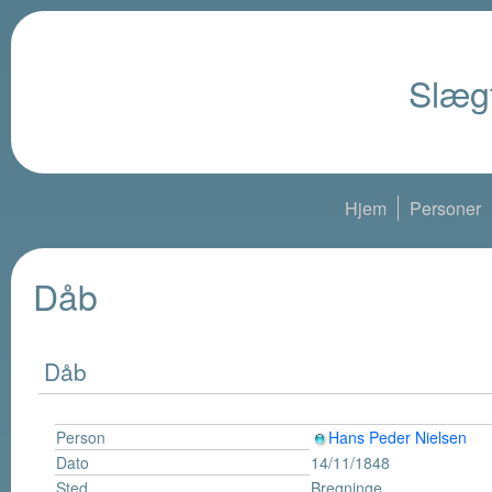
Slægt
Hjem
Personer
Dåb
Dåb
Person
Hans Peder Nielsen
Dato
14/11/1848
Sted
Bregninge