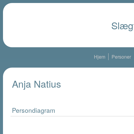
Slægt
Hjem
Personer
Anja Natius
Persondiagram