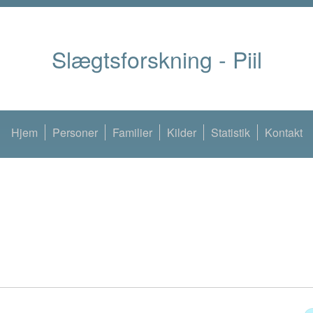
Slægtsforskning - Piil
Hjem
Personer
Familier
Kilder
Statistik
Kontakt