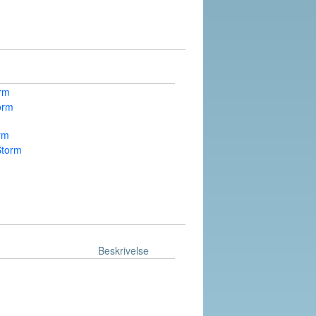
orm
orm
rm
Storm
Beskrivelse