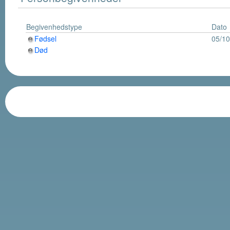
Begivenhedstype
Dato
Fødsel
05/10
Død