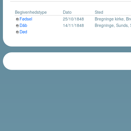
Begivenhedstype
Dato
Sted
Fødsel
25/10/1848
Bregninge kirke, B
Dåb
14/11/1848
Bregninge, Sunds,
Død