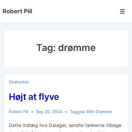
↓
Robert Piil
Hop
Men
til
hovedindhold
Tag:
drømme
Strøtanker
Højt at flyve
Robert Piil
Sep 20, 2004
Tagged With
Drømme
Dette indlæg hos Dalager, sendte tankerne tilbage