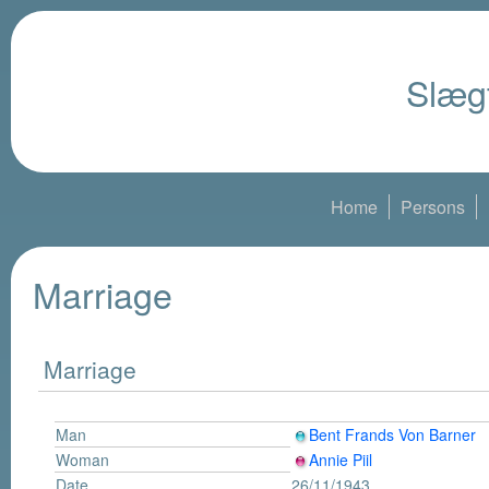
Slægt
Home
Persons
Marriage
Marriage
Man
Bent Frands Von Barner
Woman
Annie Piil
Date
26/11/1943