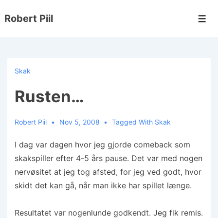
↓
Robert Piil
Hop
Men
til
hovedindhold
Skak
Rusten…
Robert Piil
Nov 5, 2008
Tagged With
Skak
I dag var dagen hvor jeg gjorde comeback som
skakspiller efter 4-5 års pause. Det var med nogen
nervøsitet at jeg tog afsted, for jeg ved godt, hvor
skidt det kan gå, når man ikke har spillet længe.
Resultatet var nogenlunde godkendt. Jeg fik remis.