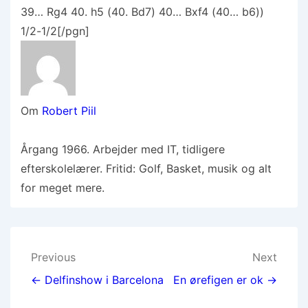
39… Rg4 40. h5 (40. Bd7) 40… Bxf4 (40… b6))
1/2-1/2[/pgn]
Om
Robert Piil
Årgang 1966. Arbejder med IT, tidligere
efterskolelærer. Fritid: Golf, Basket, musik og alt
for meget mere.
Indlægsnavigation
Previous
Next
← Delfinshow i Barcelona
En ørefigen er ok →