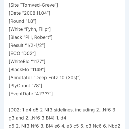
[Site “Tornved-Greve”]
[Date “2008.11.04”]
[Round “1.8”]
[White “Fyhn, Filip”]
[Black “Piil, Robert”]
[Result “1/2-1/2”]
[ECO “D02”]
[WhiteElo “1177”]
[BlackElo “1149”]
[Annotator “Deep Fritz 10 (30s)”]
[PlyCount “78”]
[EventDate “4.??.??”]
{D02: 1 d4 d5 2 Nf3 sidelines, including 2…Nf6 3
g3 and 2…Nf6 3 Bf4} 1. d4
d5 2. Nf3 Nf6 3. Bf4 e6 4. e3 c5 5. c3 Nc6 6. Nbd2