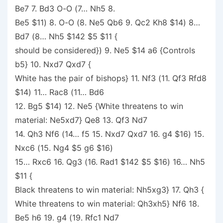
Be7 7. Bd3 O-O (7… Nh5 8.
Be5 $11) 8. O-O (8. Ne5 Qb6 9. Qc2 Kh8 $14) 8…
Bd7 (8… Nh5 $142 $5 $11 {
should be considered}) 9. Ne5 $14 a6 {Controls
b5} 10. Nxd7 Qxd7 {
White has the pair of bishops} 11. Nf3 (11. Qf3 Rfd8
$14) 11… Rac8 (11… Bd6
12. Bg5 $14) 12. Ne5 {White threatens to win
material: Ne5xd7} Qe8 13. Qf3 Nd7
14. Qh3 Nf6 (14… f5 15. Nxd7 Qxd7 16. g4 $16) 15.
Nxc6 (15. Ng4 $5 g6 $16)
15… Rxc6 16. Qg3 (16. Rad1 $142 $5 $16) 16… Nh5
$11 {
Black threatens to win material: Nh5xg3} 17. Qh3 {
White threatens to win material: Qh3xh5} Nf6 18.
Be5 h6 19. g4 (19. Rfc1 Nd7