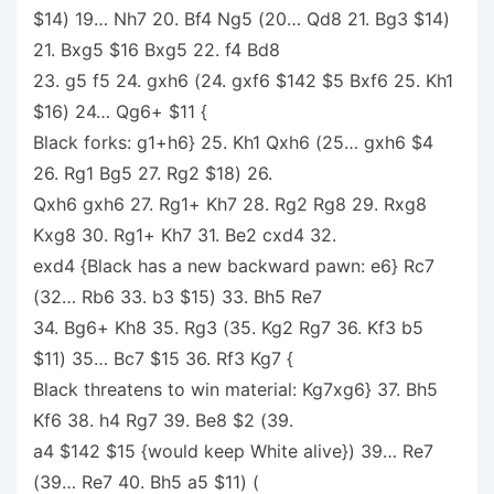
$14) 19… Nh7 20. Bf4 Ng5 (20… Qd8 21. Bg3 $14)
21. Bxg5 $16 Bxg5 22. f4 Bd8
23. g5 f5 24. gxh6 (24. gxf6 $142 $5 Bxf6 25. Kh1
$16) 24… Qg6+ $11 {
Black forks: g1+h6} 25. Kh1 Qxh6 (25… gxh6 $4
26. Rg1 Bg5 27. Rg2 $18) 26.
Qxh6 gxh6 27. Rg1+ Kh7 28. Rg2 Rg8 29. Rxg8
Kxg8 30. Rg1+ Kh7 31. Be2 cxd4 32.
exd4 {Black has a new backward pawn: e6} Rc7
(32… Rb6 33. b3 $15) 33. Bh5 Re7
34. Bg6+ Kh8 35. Rg3 (35. Kg2 Rg7 36. Kf3 b5
$11) 35… Bc7 $15 36. Rf3 Kg7 {
Black threatens to win material: Kg7xg6} 37. Bh5
Kf6 38. h4 Rg7 39. Be8 $2 (39.
a4 $142 $15 {would keep White alive}) 39… Re7
(39… Re7 40. Bh5 a5 $11) (