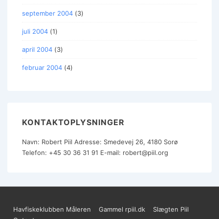
september 2004
(3)
juli 2004
(1)
april 2004
(3)
februar 2004
(4)
KONTAKTOPLYSNINGER
Navn:
Robert Piil
Adresse:
Smedevej 26, 4180 Sorø
Telefon:
+45 30 36 31 91
E-mail:
robert@piil.org
Sidefods-
Havfiskeklubben Måleren
Gammel rpiil.dk
Slægten Piil