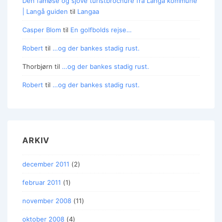
Den famøse og sjove turistbrochure fra Langå kommune
| Langå guiden
til
Langaa
Casper Blom
til
En golfbolds rejse…
Robert
til
…og der bankes stadig rust.
Thorbjørn
til
…og der bankes stadig rust.
Robert
til
…og der bankes stadig rust.
ARKIV
december 2011
(2)
februar 2011
(1)
november 2008
(11)
oktober 2008
(4)