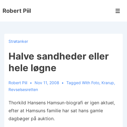
↓
Robert Piil
Hop
Men
til
hovedindhold
Strøtanker
Halve sandheder eller
hele løgne
Robert Piil
Nov 11, 2008
Tagged With
Foto
,
Krarup
,
Revselsesretten
Thorkild Hansens Hamsun-biografi er igen aktuel,
efter at Hamsuns familie har sat hans gamle
dagbøger på auktion.