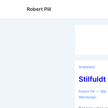
↓
Robert Piil
Hop
til
hovedindhold
Strøtanker
Stilfuld
Robert Piil
Mar 
Webdesign