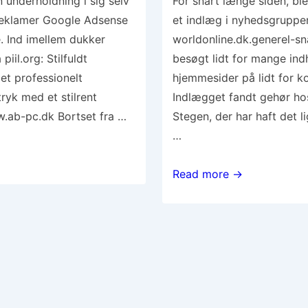
 underholdning i sig selv
For snart længe siden, bl
 reklamer Google Adsense
et indlæg i nyhedsgruppe
e. Ind imellem dukker
worldonline.dk.generel-sn
iil.org: Stilfuldt
besøgt lidt for mange ind
t professionelt
hjemmesider på lidt for ko
ryk med et stilrent
Indlægget fandt gehør hos
.ab-pc.dk Bortset fra …
Stegen, der har haft det 
…
Om
Read more →
hjemmesider