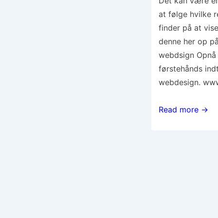
Det kan være en
at følge hvilke
finder på at vis
denne her op på p
webdsign Opnå e
førstehånds indt
webdesign. www
Stilfuldt
Read more →
webdesign