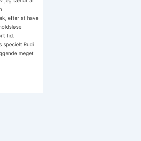
ev jeg tændt af
n
ak, efter at have
holdsløse
rt tid.
 specielt Rudi
liggende meget